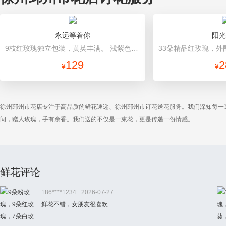
永远等着你
阳光
9枝红玫瑰独立包装，黄英丰满。 浅紫色棉纸单支包装，粉色卷边纸（平面纸替代）包装，紫色棉纸、丝带束扎
129
2
¥
¥
徐州邳州市花店专注于高品质的鲜花速递、徐州邳州市订花送花服务。我们深知每一
间，赠人玫瑰，手有余香。我们送的不仅是一束花，更是传递一份情感。
鲜花评论
186****1234
2026-07-27
鲜花不错，女朋友很喜欢