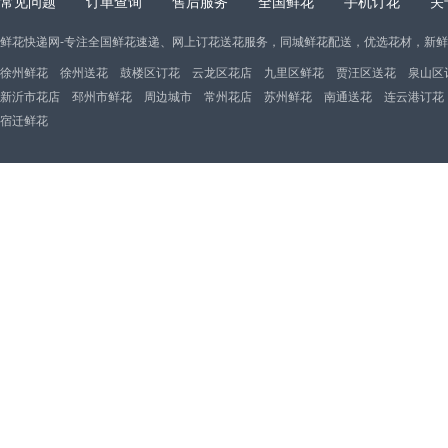
常见问题
订单查询
售后服务
全国鲜花
手机订花
关
鲜花快递网-专注全国鲜花速递、网上订花送花服务，同城鲜花配送，优选花材，新
徐州鲜花
徐州送花
鼓楼区订花
云龙区花店
九里区鲜花
贾汪区送花
泉山区
新沂市花店
邳州市鲜花
周边城市
常州花店
苏州鲜花
南通送花
连云港订花
宿迁鲜花