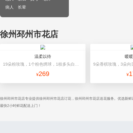
病人
长辈
徐州邳州市花店
温柔以待
暖暖
19朵粉玫瑰，1个粉色绣球，1枝多头白百合，桔梗、满天星、绿叶搭配 粉色高档包装
269
1
¥
¥
徐州邳州市花店专业提供徐州邳州市花店订花，徐州邳州市花店送花服务。优选新鲜
最快2小时鲜花配送上门！