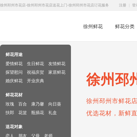
徐州邳州市花店-徐州邳州市花店送花上门-徐州邳州市花店订花服务
注册
|
登
徐州鲜花
鲜花分类
鲜花速递网
鲜花用途
爱情鲜花
生日鲜花
友情鲜花
探望慰问
祝福庆贺
家居鲜花
徐州邳
婚庆鲜花
开业庆典
鲜花花材
徐州邳州市鲜花店
玫瑰
百合
康乃馨
向日葵
优选花材，新鲜
扶郎
花篮
瓶插花
礼盒
送花对象
恋人
朋友
父母
老师