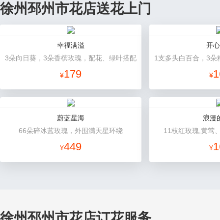
徐州邳州市花店送花上门
幸福满溢
开心
3朵向日葵，3朵香槟玫瑰，配花、绿叶搭配
179
1
¥
¥
蔚蓝星海
浪漫
66朵碎冰蓝玫瑰，外围满天星环绕
11枝红玫瑰,黄莺
449
1
¥
¥
徐州邳州市花店订花服务