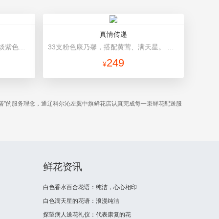
真情传递
红玫瑰12枝，满天星、绿叶丰满 淡紫色卷边纸圆形围裹，白色纱内衬，紫色蝴蝶结束扎
33支粉色康乃馨，搭配黄莺、满天星。 咖啡色长方形礼盒。
249
¥
诺”的服务理念，通辽科尔沁左翼中旗鲜花店认真完成每一束鲜花配送服
鲜花资讯
白色香水百合花语：纯洁，心心相印
白色满天星的花语：浪漫纯洁
探望病人送花礼仪：代表康复的花