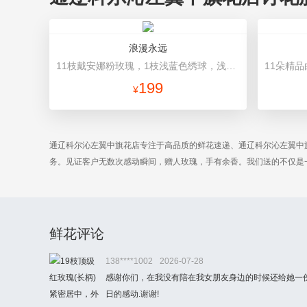
浪漫永远
11枝戴安娜粉玫瑰，1枝浅蓝色绣球，浅紫洋桔梗、栀子叶搭配 浅紫香芋紫平面纸，蓝白条纹缎带
199
¥
通辽科尔沁左翼中旗花店专注于高品质的鲜花速递、通辽科尔沁左翼中
务。见证客户无数次感动瞬间，赠人玫瑰，手有余香。我们送的不仅是
鲜花评论
138****1002
2026-07-28
感谢你们，在我没有陪在我女朋友身边的时候还给她一
日的感动.谢谢!