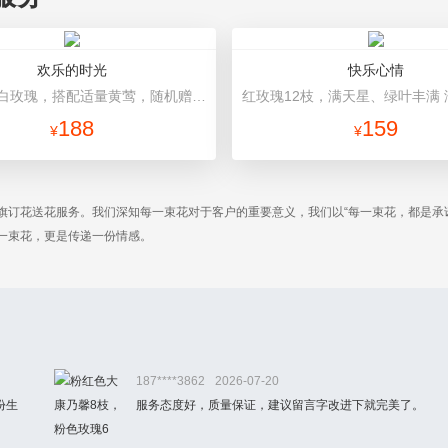
欢乐的时光
快乐心情
11朵精品白玫瑰，搭配适量黄莺，随机赠送1只可爱小熊。 米黄色精美礼盒。礼盒款式和颜色以当地市场为准。
188
159
¥
¥
旗订花送花服务。我们深知每一束花对于客户的重要意义，我们以“每一束花，都是承
一束花，更是传递一份情感。
187****3862
2026-07-20
份生
服务态度好，质量保证，建议留言字改进下就完美了。