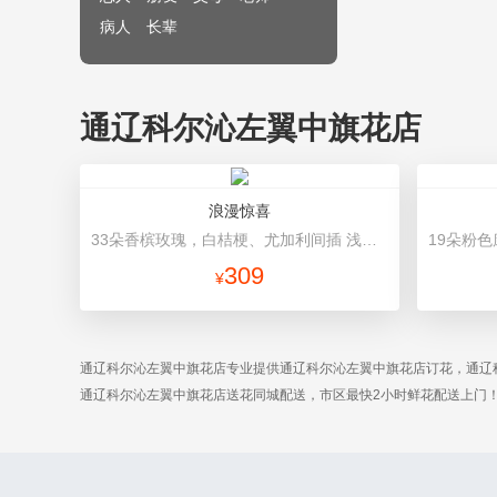
病人
长辈
通辽科尔沁左翼中旗花店
浪漫惊喜
33朵香槟玫瑰，白桔梗、尤加利间插 浅绿色+浅黄色双面纸高档包装
309
¥
通辽科尔沁左翼中旗花店专业提供通辽科尔沁左翼中旗花店订花，通辽
通辽科尔沁左翼中旗花店送花同城配送，市区最快2小时鲜花配送上门