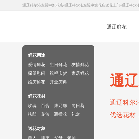
通辽科尔沁左翼中旗花店-通辽科尔沁左翼中旗花店送花上门-通辽科尔
通辽鲜花
鲜花速递网
鲜花用途
爱情鲜花
生日鲜花
友情鲜花
探望慰问
祝福庆贺
家居鲜花
通辽
婚庆鲜花
开业庆典
鲜花花材
通辽科尔
玫瑰
百合
康乃馨
向日葵
优选花材
扶郎
花篮
瓶插花
礼盒
送花对象
恋人
朋友
父母
老师