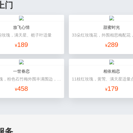
上门
放飞心情
甜蜜时光
粉玫瑰，满天星、栀子叶适量
189
289
¥
¥
一世眷恋
相依相恋
66朵红玫瑰，粉色石竹梅外围丰满围边，黑色丝带搭配
458
179
¥
¥
服务