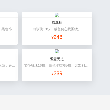
愿幸福
33朵红玫瑰花，外围相思梅配花，黑色饰条环绕
白玫瑰19枝，紫色勿忘我围绕。
248
¥
爱意无边
11枝红玫瑰，黄莺、满天星适量点缀，另加2只可爱小熊公仔。(小熊以实物为准)
艾莎玫瑰16枝、白色洋桔梗5枝、尤加利10枝
239
¥