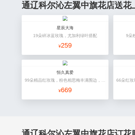
通辽科尔沁左翼中旗花店送花
星辰大海
19朵碎冰蓝玫瑰，尤加利绿叶搭配
9朵
259
¥
恒久真爱
99朵精品红玫瑰，粉色相思梅丰满围边，搭配皇冠、黑色缎带装饰
669
¥
通辽科尔沁左翼中旗花店订花