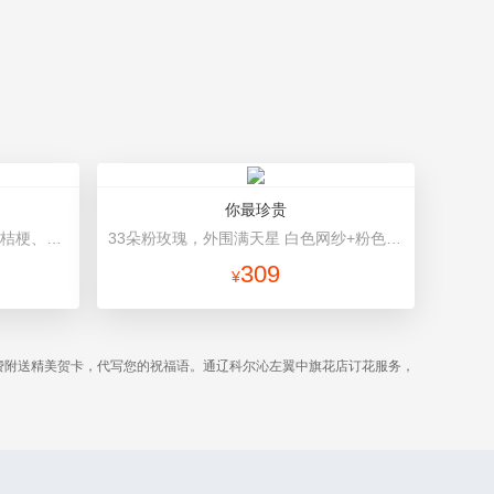
你最珍贵
19朵香槟玫瑰，1枝多头白百合，桔梗、小花、绿叶搭配 绿色高档包装
33朵粉玫瑰，外围满天星 白色网纱+粉色高档包装
309
¥
费附送精美贺卡，代写您的祝福语。通辽科尔沁左翼中旗花店订花服务，