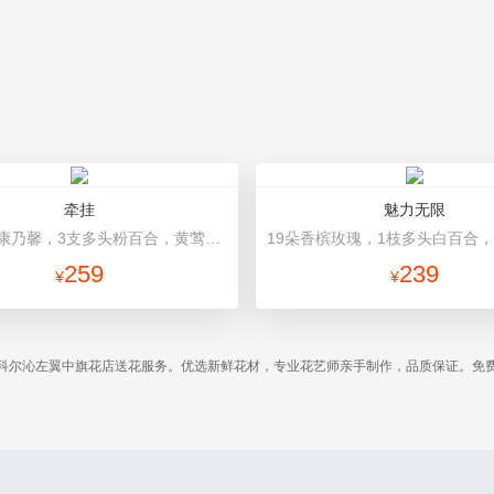
牵挂
魅力无限
19朵粉色康乃馨，3支多头粉百合，黄莺搭配 粉色高档包装
259
239
¥
¥
科尔沁左翼中旗花店送花服务。优选新鲜花材，专业花艺师亲手制作，品质保证。免
！