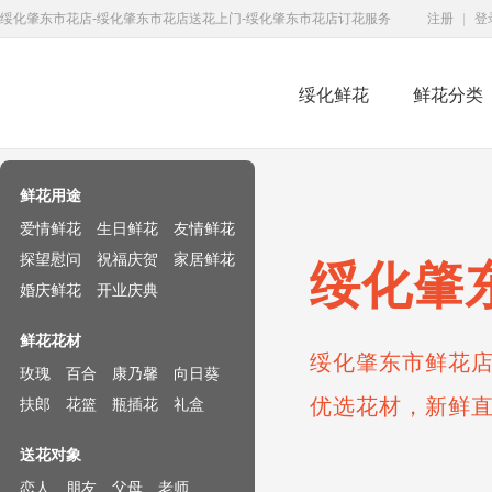
绥化肇东市花店-绥化肇东市花店送花上门-绥化肇东市花店订花服务
注册
|
登
绥化鲜花
鲜花分类
鲜花速递网
鲜花用途
爱情鲜花
生日鲜花
友情鲜花
探望慰问
祝福庆贺
家居鲜花
绥化肇
婚庆鲜花
开业庆典
鲜花花材
绥化肇东市鲜花店
玫瑰
百合
康乃馨
向日葵
优选花材，新鲜
扶郎
花篮
瓶插花
礼盒
送花对象
恋人
朋友
父母
老师