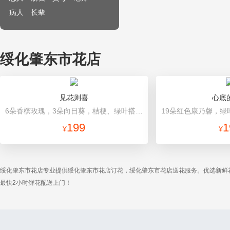
病人
长辈
绥化肇东市花店
见花则喜
心底
6朵香槟玫瑰，3朵向日葵，桔梗、绿叶搭配 香槟色高档包装
199
1
¥
¥
绥化肇东市花店专业提供绥化肇东市花店订花，绥化肇东市花店送花服务。优选新鲜
最快2小时鲜花配送上门！