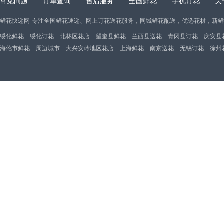
常见问题
订单查询
售后服务
全国鲜花
手机订花
关
鲜花快递网-专注全国鲜花速递、网上订花送花服务，同城鲜花配送，优选花材，新
绥化鲜花
绥化订花
北林区花店
望奎县鲜花
兰西县送花
青冈县订花
庆安县
海伦市鲜花
周边城市
大兴安岭地区花店
上海鲜花
南京送花
无锡订花
徐州