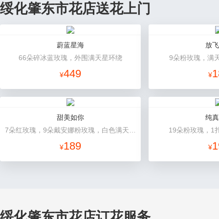
绥化肇东市花店送花上门
蔚蓝星海
放飞
66朵碎冰蓝玫瑰，外围满天星环绕
9朵粉玫瑰，满
449
1
¥
¥
甜美如你
纯真
7朵红玫瑰，9朵戴安娜粉玫瑰，白色满天星丰满间插，尤加利搭配
19朵粉玫瑰，1
189
1
¥
¥
绥化肇东市花店订花服务