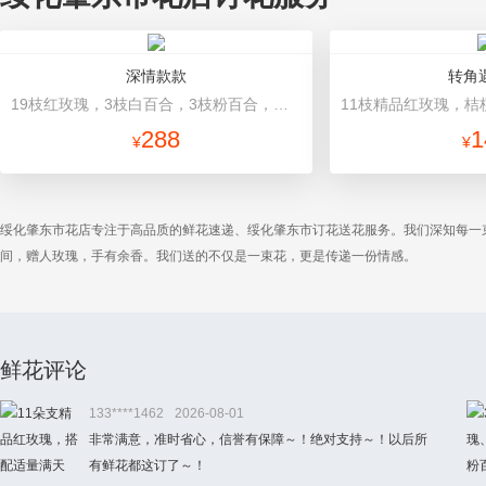
深情款款
转角
19枝红玫瑰，3枝白百合，3枝粉百合，搭配满天星，绿叶等配材 花篮
288
1
¥
¥
绥化肇东市花店专注于高品质的鲜花速递、绥化肇东市订花送花服务。我们深知每一
间，赠人玫瑰，手有余香。我们送的不仅是一束花，更是传递一份情感。
鲜花评论
133****1462
2026-08-01
非常满意，准时省心，信誉有保障～！绝对支持～！以后所
有鲜花都这订了～！