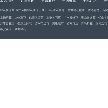
常见问题
订单查询
售后服务
全国鲜花
手机订花
关
鲜花快递网-专注全国鲜花速递、网上订花送花服务，同城鲜花配送，优选花材，新
上饶鲜花
上饶送花
信州区订花
上饶县花店
广丰县鲜花
玉山县送花
铅山县
万年县花店
婺源县鲜花
德兴市送花
周边城市
济南花店
青岛鲜花
淄博送花
泰安花店
威海鲜花