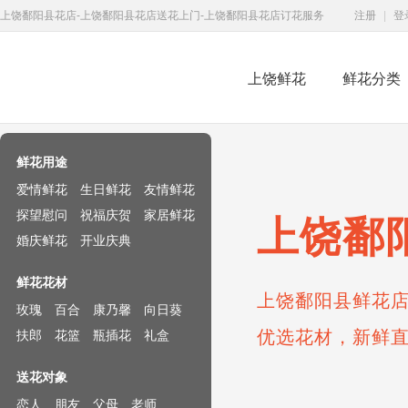
上饶鄱阳县花店-上饶鄱阳县花店送花上门-上饶鄱阳县花店订花服务
注册
|
登
上饶鲜花
鲜花分类
鲜花速递网
鲜花用途
爱情鲜花
生日鲜花
友情鲜花
探望慰问
祝福庆贺
家居鲜花
上饶鄱
婚庆鲜花
开业庆典
鲜花花材
上饶鄱阳县鲜花店
玫瑰
百合
康乃馨
向日葵
优选花材，新鲜
扶郎
花篮
瓶插花
礼盒
送花对象
恋人
朋友
父母
老师