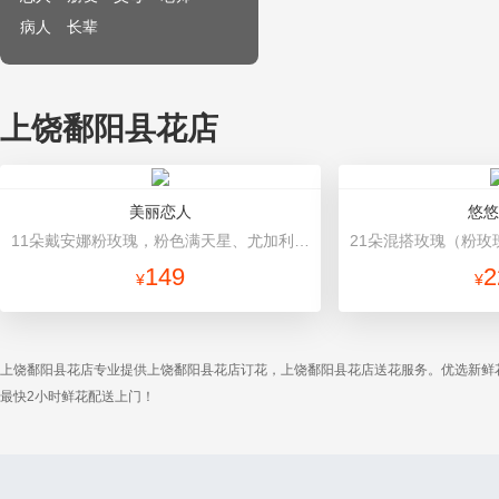
病人
长辈
上饶鄱阳县花店
美丽恋人
悠悠
11朵戴安娜粉玫瑰，粉色满天星、尤加利绿叶搭配 粉色高档包装
149
2
¥
¥
上饶鄱阳县花店专业提供上饶鄱阳县花店订花，上饶鄱阳县花店送花服务。优选新鲜
最快2小时鲜花配送上门！