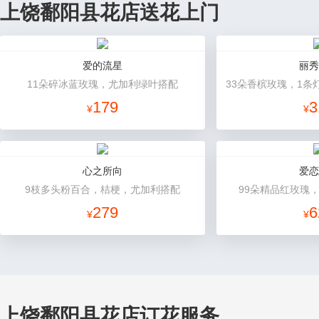
上饶鄱阳县花店送花上门
爱的流星
丽秀
11朵碎冰蓝玫瑰，尤加利绿叶搭配
33朵香槟玫瑰，1条
179
3
¥
¥
心之所向
爱恋
9枝多头粉百合，桔梗，尤加利搭配
99朵精品红玫瑰
279
6
¥
¥
上饶鄱阳县花店订花服务