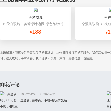
美梦成真
幸福
19朵白玫瑰，黄莺绿叶边围 绿色皱纹纸对折包装，下围白色网格纸，精美蝴蝶结装饰
188
1
¥
¥
上饶鄱阳县花店专注于高品质的鲜花速递、上饶鄱阳县订花送花服务。我们深知每一
间，赠人玫瑰，手有余香。我们送的不仅是一束花，更是传递一份情感。
鲜花评论
195****4295
2026-07-21
速度快，效率高。不错··以后常光顾