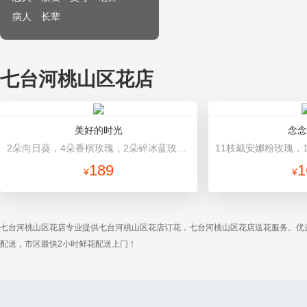
病人
长辈
七台河桃山区花店
美好的时光
念念
2朵向日葵，4朵香槟玫瑰，2朵碎冰蓝玫瑰，桔梗、配花、配草搭配 浅蓝色高档包装
189
1
¥
¥
七台河桃山区花店专业提供七台河桃山区花店订花，七台河桃山区花店送花服务。优
配送，市区最快2小时鲜花配送上门！