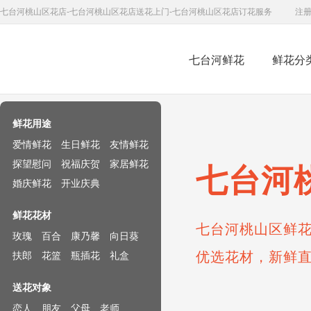
七台河桃山区花店-七台河桃山区花店送花上门-七台河桃山区花店订花服务
注
七台河鲜花
鲜花分
鲜花速递网
鲜花用途
爱情鲜花
生日鲜花
友情鲜花
探望慰问
祝福庆贺
家居鲜花
七台河
婚庆鲜花
开业庆典
鲜花花材
七台河桃山区鲜花
玫瑰
百合
康乃馨
向日葵
优选花材，新鲜
扶郎
花篮
瓶插花
礼盒
送花对象
恋人
朋友
父母
老师