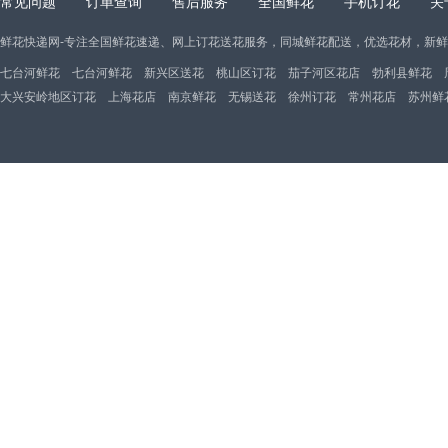
常见问题
订单查询
售后服务
全国鲜花
手机订花
关
鲜花快递网-专注全国鲜花速递、网上订花送花服务，同城鲜花配送，优选花材，新
七台河鲜花
七台河鲜花
新兴区送花
桃山区订花
茄子河区花店
勃利县鲜花
大兴安岭地区订花
上海花店
南京鲜花
无锡送花
徐州订花
常州花店
苏州鲜