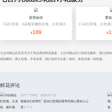
甜美如你
爱如
7朵红玫瑰，9朵戴安娜粉玫瑰，白色满天星丰满间插，尤加利搭配 白色雪梨纸+酒红色牛皮纸层次包装，红色+黑色缎带束扎
189
1
¥
¥
七台河桃山区花店专注于高品质的鲜花速递、七台河桃山区订花送花服务。我们深知
感动瞬间，赠人玫瑰，手有余香。我们送的不仅是一束花，更是传递一份情感。
鲜花评论
137****2682
2026-07-31
谢谢你们的帮忙``是你们把我的爱带到我心爱的人心
里！！！