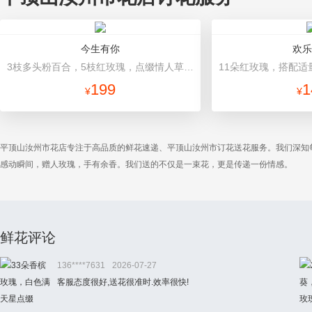
今生有你
欢乐
3枝多头粉百合，5枝红玫瑰，点缀情人草叶材作成精美的 花瓶花插 玻璃花瓶
199
1
¥
¥
平顶山汝州市花店专注于高品质的鲜花速递、平顶山汝州市订花送花服务。我们深知
感动瞬间，赠人玫瑰，手有余香。我们送的不仅是一束花，更是传递一份情感。
鲜花评论
136****7631
2026-07-27
客服态度很好,送花很准时.效率很快!