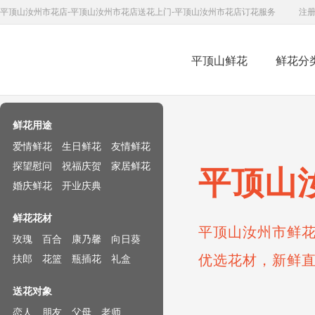
平顶山汝州市花店-平顶山汝州市花店送花上门-平顶山汝州市花店订花服务
注
平顶山鲜花
鲜花分
鲜花速递网
鲜花用途
爱情鲜花
生日鲜花
友情鲜花
探望慰问
祝福庆贺
家居鲜花
平顶山
婚庆鲜花
开业庆典
鲜花花材
平顶山汝州市鲜花
玫瑰
百合
康乃馨
向日葵
优选花材，新鲜
扶郎
花篮
瓶插花
礼盒
送花对象
恋人
朋友
父母
老师