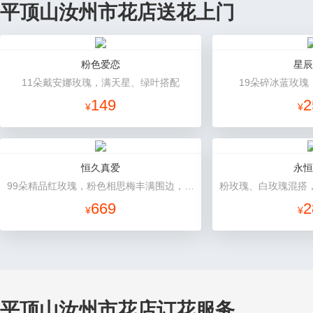
平顶山汝州市花店送花上门
粉色爱恋
星辰
11朵戴安娜玫瑰，满天星、绿叶搭配
19朵碎冰蓝玫瑰
149
2
¥
¥
恒久真爱
永恒
99朵精品红玫瑰，粉色相思梅丰满围边，搭配皇冠、黑色缎带装饰
669
2
¥
¥
平顶山汝州市花店订花服务