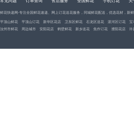
常见问题
订单查询
售后服务
全国鲜花
手机订花
关
鲜花快递网-专注全国鲜花速递、网上订花送花服务，同城鲜花配送，优选花材，新
平顶山鲜花
平顶山订花
新华区花店
卫东区鲜花
石龙区送花
湛河区订花
宝
汝州市鲜花
周边城市
安阳花店
鹤壁鲜花
新乡送花
焦作订花
濮阳花店
许