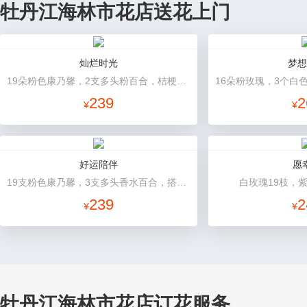
牡丹江海林市花店送花上门
灿烂时光
梦想
19朵粉色康乃馨，2支多头粉百合，桔梗、黄莺搭配
239
2
¥
¥
好运陪伴
愿
19支粉色康乃馨，3支多头香水百合，搭配满天星、黄莺装饰。
白玫瑰19枝，
239
2
¥
¥
牡丹江海林市花店订花服务