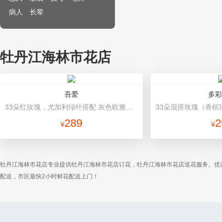
病人
长辈
牡丹江海林市花店
吾爱
多彩
33朵红玫瑰，尤加利绿叶搭配 灰色欧雅纸扇形包装，红色缎带花结
289
2
¥
¥
牡丹江海林市花店专业提供牡丹江海林市花店订花，牡丹江海林市花店送花服务。优
配送，市区最快2小时鲜花配送上门！