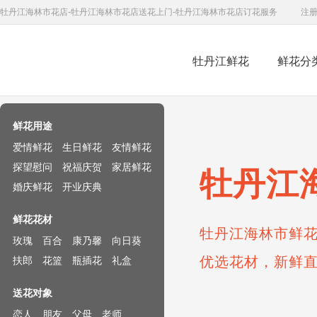
牡丹江海林市花店-牡丹江海林市花店送花上门-牡丹江海林市花店订花服务
注
牡丹江鲜花
鲜花分
鲜花速递网
鲜花用途
爱情鲜花
生日鲜花
友情鲜花
探望慰问
祝福庆贺
家居鲜花
牡丹江
婚庆鲜花
开业庆典
鲜花花材
牡丹江海林市鲜花
玫瑰
百合
康乃馨
向日葵
优选花材，新鲜
扶郎
花篮
瓶插花
礼盒
送花对象
恋人
朋友
父母
老师