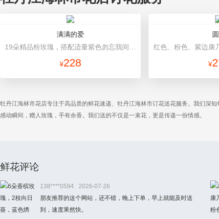
满满的爱
圆
19朵精品粉玫瑰，搭配适量紫色勿忘我间插。 灰色礼盒。礼盒款式和颜色以当地市场为准。
228
2
¥
¥
牡丹江海林市花店专注于高品质的鲜花速递、牡丹江海林市订花送花服务。我们深知
感动瞬间，赠人玫瑰，手有余香。我们送的不仅是一束花，更是传递一份情感。
鲜花评论
138****0594
2026-07-26
朋友推荐的这个网站，还不错，晚上下单，早上就能及时送
到，速度果然快。