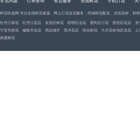
常见问题
订单查询
售后服务
全国鲜花
手机订花
关
鲜花快递网-专注全国鲜花速递、网上订花送花服务，同城鲜花配送，优选花材，新
牡丹江鲜花
牡丹江花店
东安区鲜花
阳明区送花
爱民区订花
西安区花店
东
宁安市鲜花
穆棱市送花
周边城市
黑河花店
绥化鲜花
大兴安岭地区送花
上
南通鲜花