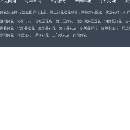
常见问题
订单查询
售后服务
全国鲜花
手机订花
关
鲜花快递网-专注全国鲜花速递、网上订花送花服务，同城鲜花配送，优选花材，新
洛阳鲜花
洛阳订花
老城区花店
西工区鲜花
廛河回族区送花
涧西区订花
吉
嵩县鲜花
汝阳县送花
宜阳县订花
洛宁县花店
伊川县鲜花
偃师市送花
周边
濮阳鲜花
许昌送花
漯河订花
三门峡花店
南阳鲜花