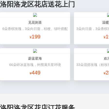
洛阳洛龙区花店送花上门
见花则喜
温暖
6朵香槟玫瑰，3朵向日葵，桔梗、绿叶搭配
199
1
¥
¥
蔚蓝星海
欢
66朵碎冰蓝玫瑰，外围满天星环绕
449
2
¥
¥
洛阳洛龙区花店订花服务