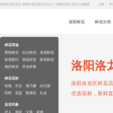
洛阳洛龙区花店-洛阳洛龙区花店送花上门-洛阳洛龙区花店订花服务
注册
|
登
洛阳鲜花
鲜花分类
鲜花速递网
鲜花用途
爱情鲜花
生日鲜花
友情鲜花
探望慰问
祝福庆贺
家居鲜花
洛阳洛
婚庆鲜花
开业庆典
鲜花花材
洛阳洛龙区鲜花店
玫瑰
百合
康乃馨
向日葵
优选花材，新鲜
扶郎
花篮
瓶插花
礼盒
送花对象
恋人
朋友
父母
老师