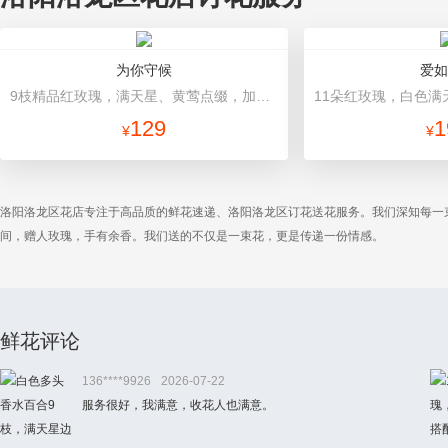
为你守候
爱如
9枝精品红玫瑰，满天星、黄莺点缀，加可爱小熊1只。(小熊以实物为准) 红色瓦楞纸圆形包装，搭配红色蝴蝶结。
129
1
¥
¥
洛阳洛龙区花店专注于高品质的鲜花速递、洛阳洛龙区订花送花服务。我们深知每一
间，赠人玫瑰，手有余香。我们送的不仅是一束花，更是传递一份情感。
鲜花评论
136****9926
2026-07-22
服务很好，我满意，收花人也满意。