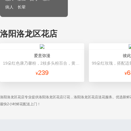
病人
长辈
洛阳洛龙区花店
爱意弥漫
彼此
19朵红色康乃馨粉，2枝多头粉百合，黄莺、石竹梅搭配 红色高档包装
239
6
¥
¥
洛阳洛龙区花店专业提供洛阳洛龙区花店订花，洛阳洛龙区花店送花服务。优选新鲜
最快2小时鲜花配送上门！