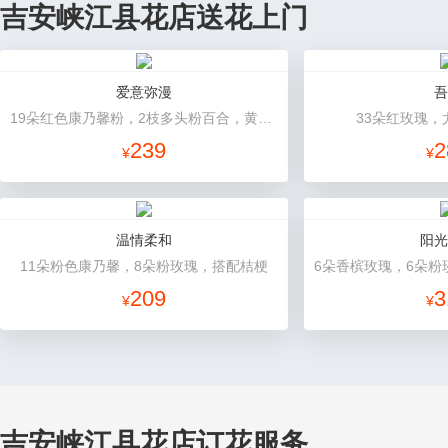
吉安峡江县花店送花上门
爱意弥漫
吾
19朵红色康乃馨粉，2枝多头粉百合，黄莺、石竹梅搭配
33朵红玫瑰，
239
2
¥
¥
温情柔和
阳光
11朵粉色康乃馨，8朵粉玫瑰，搭配桔梗
209
3
¥
¥
吉安峡江县花店订花服务