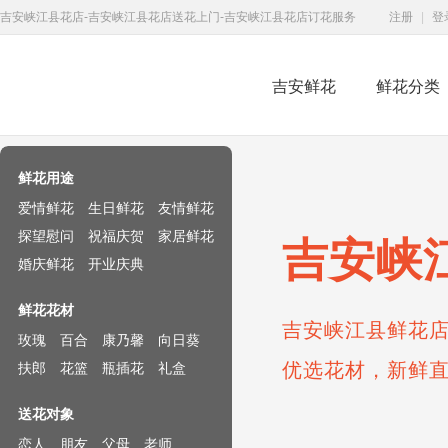
吉安峡江县花店-吉安峡江县花店送花上门-吉安峡江县花店订花服务
注册
|
登
吉安鲜花
鲜花分类
鲜花速递网
鲜花用途
爱情鲜花
生日鲜花
友情鲜花
探望慰问
祝福庆贺
家居鲜花
吉安峡
婚庆鲜花
开业庆典
鲜花花材
吉安峡江县鲜花店
玫瑰
百合
康乃馨
向日葵
优选花材，新鲜
扶郎
花篮
瓶插花
礼盒
送花对象
恋人
朋友
父母
老师