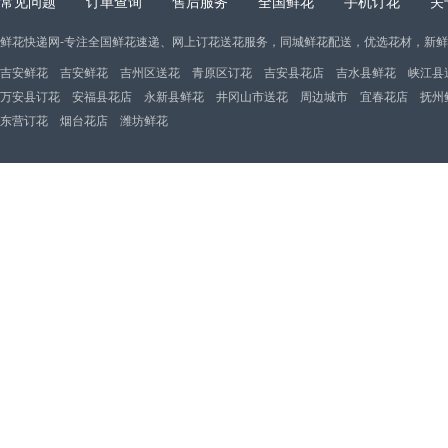
常见问题
订单查询
售后服务
全国鲜花
手机订花
关
鲜花快递网-专注全国鲜花速递、网上订花送花服务，同城鲜花配送，优选花材，新
吉安鲜花
吉安鲜花
吉州区送花
青原区订花
吉安县花店
吉水县鲜花
峡江县
万安县订花
安福县花店
永新县鲜花
井冈山市送花
周边城市
宜春花店
抚州
东营订花
烟台花店
潍坊鲜花