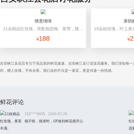
情意绵绵
亲切
11朵精品红玫瑰，搭配相思梅、黄莺，随机赠送一对小熊。 黑色硬纸托底包装，香槟色缎带蝴蝶结，白色精美礼盒。礼盒款式和颜色以当地市场为准。
188
2
¥
¥
吉安峡江县花店专注于高品质的鲜花速递、吉安峡江县订花送花服务。我们深知每一
间，赠人玫瑰，手有余香。我们送的不仅是一束花，更是传递一份情感。
鲜花评论
152****9655
2026-07-26
很不错，很准时，GF收到鲜花很开心