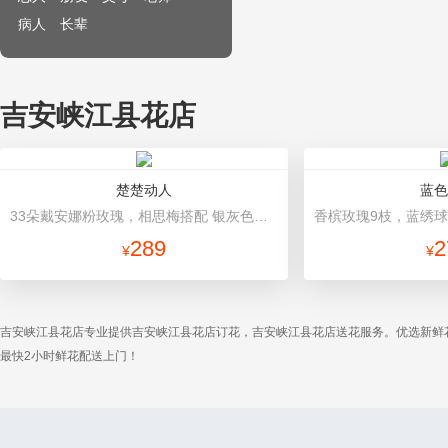
病人
长辈
吉安峡江县花店
楚楚动人
蓝色
33朵戴安娜粉玫瑰，相思梅搭配 银灰色平面纸包装
289
2
¥
¥
吉安峡江县花店专业提供吉安峡江县花店订花，吉安峡江县花店送花服务。优选新鲜
最快2小时鲜花配送上门！