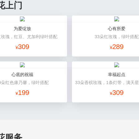
花上门
为爱绽放
心有所爱
红玫瑰，红豆、尤加利绿叶搭配
33朵红玫瑰，绿叶搭配
309
289
¥
¥
心底的祝福
幸福起点
19朵红色康乃馨，绿叶搭配
199
309
¥
¥
花服务