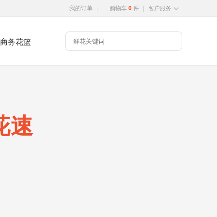
我的订单
|
购物车
0
件
|
客户服务
商务花篮
花速