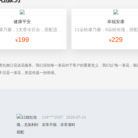
健康平安
幸福安康
19支粉色康乃馨，1支香水百合，搭配适量石竹梅、黄莺。 英文报纸包装，粉色缎带束结。
199
229
¥
¥
虎右旗订花送花服务。我们深知每一束花对于客户的重要意义，我们以“每一束花，都
不仅是一束花，更是传递一份情感。
134****2037
2026-07-14
非常不错，非常准时