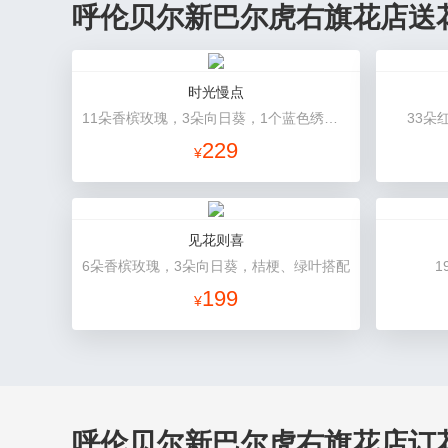
呼伦贝尔新巴尔虎右旗花店送
时光慢点
11朵香槟玫瑰，3朵向日葵，1个蓝色绣球，桔梗、绿叶搭配
33朵
229
¥
见花则喜
6朵香槟玫瑰，3朵向日葵，桔梗、绿叶搭配
199
¥
呼伦贝尔新巴尔虎右旗花店订