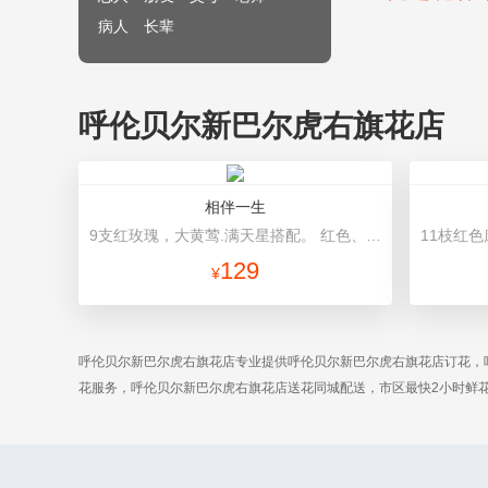
病人
长辈
呼伦贝尔新巴尔虎右旗花店
相伴一生
9支红玫瑰，大黄莺.满天星搭配。 红色、紫色皱纹纸包装、粉色锻带打结。
129
¥
呼伦贝尔新巴尔虎右旗花店专业提供呼伦贝尔新巴尔虎右旗花店订花，
花服务，呼伦贝尔新巴尔虎右旗花店送花同城配送，市区最快2小时鲜