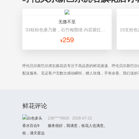
无微不至
33枝粉色康乃馨，石竹梅围绕 内层紫红色不织布，外层淡紫色牛皮纸，红色缎带花结
259
¥
呼伦贝尔新巴尔虎右旗花店专注于高品质的鲜花速递、呼伦贝尔新巴尔
配送服务。见证客户无数次感动瞬间，赠人玫瑰，手有余香。我们送的
鲜花评论
136****9926
2026-07-22
服务很好，我满意，收花人也满意。