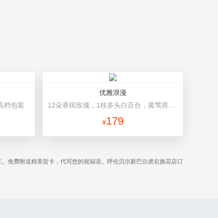
优雅浪漫
高档包装
12朵香槟玫瑰，1枝多头白百合，黄莺搭配 浅绿色高档包装
179
¥
证。免费附送精美贺卡，代写您的祝福语。呼伦贝尔新巴尔虎右旗花店订