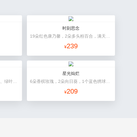
时刻思念
19朵红色康乃馨，2朵多头粉百合，满天星、绿叶搭配
239
¥
星光灿烂
33朵香槟玫瑰，1条灯带，满天星、绿叶搭配
6朵香槟玫瑰，2朵向日葵，1个蓝色绣球，桔梗、小花、绿叶搭配
209
¥