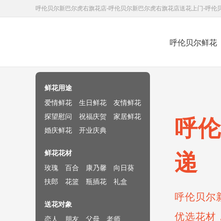
呼伦贝尔新巴尔虎右旗花店-呼伦贝尔新巴尔虎右旗花店送花上门-呼伦
呼伦贝尔鲜花
鲜花速递网
鲜花用途
爱情鲜花
生日鲜花
友情鲜花
探望慰问
祝福庆贺
家居鲜花
呼伦
婚庆鲜花
开业庆典
鲜花花材
递
玫瑰
百合
康乃馨
向日葵
扶郎
花篮
瓶插花
礼盒
呼伦贝尔
送花对象
优选花材
恋人
朋友
父母
老师