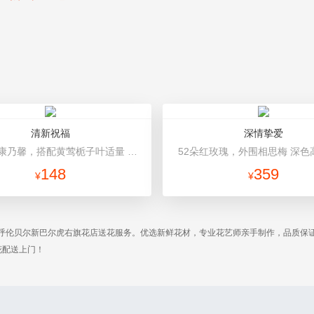
清新祝福
深情挚爱
11枝红色康乃馨，搭配黄莺栀子叶适量 红色平面纸，墨绿色缎带花结
52朵红玫瑰，外围相思梅 深色
148
359
¥
¥
呼伦贝尔新巴尔虎右旗花店送花服务。优选新鲜花材，专业花艺师亲手制作，品质保
花配送上门！