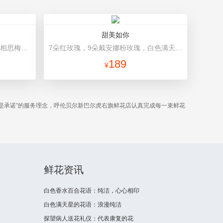
甜美如你
11朵粉康乃馨，8朵粉玫瑰，搭配相思梅、黄莺穿插点缀。 内衬白色棉纸，粉色平面纸包装，高档礼盒精美包装。
7朵红玫瑰，9朵戴安娜粉玫瑰，白色满天星丰满间插，尤加利搭配 白色雪梨纸+酒红色牛皮纸层次包装，红色+黑色缎带束扎
189
¥
是承诺”的服务理念，呼伦贝尔新巴尔虎右旗鲜花店认真完成每一束鲜花
鲜花资讯
白色香水百合花语：纯洁，心心相印
白色满天星的花语：浪漫纯洁
探望病人送花礼仪：代表康复的花