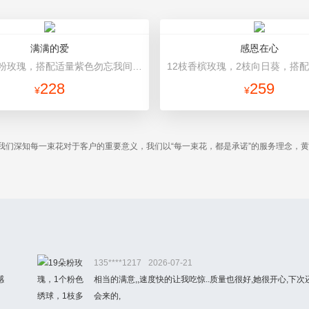
满满的爱
感恩在心
19朵精品粉玫瑰，搭配适量紫色勿忘我间插。 灰色礼盒。礼盒款式和颜色以当地市场为准。
228
259
¥
¥
我们深知每一束花对于客户的重要意义，我们以“每一束花，都是承诺”的服务理念，
。
135****1217
2026-07-21
感
相当的满意,,速度快的让我吃惊..质量也很好,她很开心,下次
会来的,