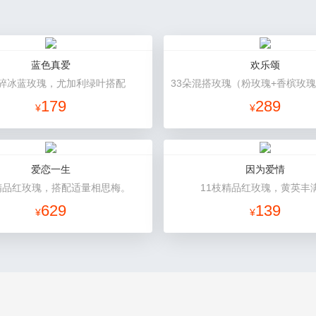
蓝色真爱
欢乐颂
朵碎冰蓝玫瑰，尤加利绿叶搭配
179
289
¥
¥
爱恋一生
因为爱情
精品红玫瑰，搭配适量相思梅。
11枝精品红玫瑰，黄英丰
629
139
¥
¥