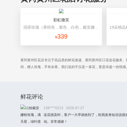
彩虹微笑
混搭玫瑰（香槟色，紫色，白色，戴安娜粉色）共52朵，相思梅、桔梗配花 浅蓝色包装，黑色蝴蝶结，黑色丝带缠绕装饰
339
¥
黄冈黄州区花店专注于高品质的鲜花速递、黄冈黄州区订花送花服务。
间，赠人玫瑰，手有余香。我们送的不仅是一束花，更是传递一份情感
鲜花评论
139****0213
2026-07-27
送花很及时，客户一大早就收到了，给我发来短信说很
动。非常感谢！