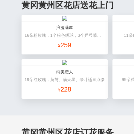
黄冈黄州区花店送花上门
浪漫满屋
16朵粉玫瑰，1个粉色绣球，3个乒乓菊，桔梗、绿叶搭配
11
259
¥
纯美恋人
19朵红玫瑰，黄莺、满天星、绿叶适量点缀
99朵
228
¥
黄冈黄州区花店订花服务