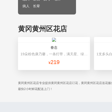
病人
长辈
黄冈黄州区花店
眷念
19朵粉色康乃馨，一条灯带，满天星、绿叶搭配 粉色高档包装
219
¥
黄冈黄州区花店专业提供黄冈黄州区花店订花，黄冈黄州区花店送花服
最快2小时鲜花配送上门！