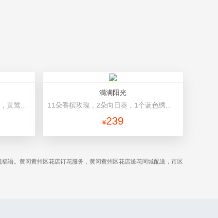
满满阳光
19朵粉色康乃馨，2支多头粉百合，黄莺搭配 浅灰色高档包装
11朵香槟玫瑰，2朵向日葵，1个蓝色绣球，配花、桔梗、绿叶搭配 浅蓝色高档包装
239
¥
祝福语。黄冈黄州区花店订花服务，黄冈黄州区花店送花同城配送，市区