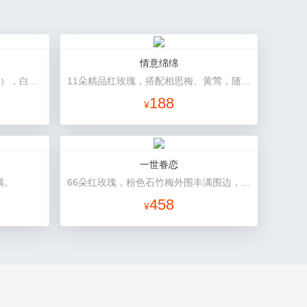
情意绵绵
33朵混搭玫瑰（粉玫瑰+香槟玫瑰），白色满天星环绕
11朵精品红玫瑰，搭配相思梅、黄莺，随机赠送一对小熊。
188
¥
一世眷恋
满。
66朵红玫瑰，粉色石竹梅外围丰满围边，黑色丝带搭配
458
¥