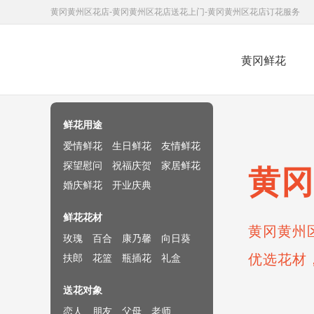
黄冈黄州区花店-黄冈黄州区花店送花上门-黄冈黄州区花店订花服务
黄冈鲜花
鲜花速递网
鲜花用途
爱情鲜花
生日鲜花
友情鲜花
探望慰问
祝福庆贺
家居鲜花
黄冈
婚庆鲜花
开业庆典
鲜花花材
黄冈黄州
玫瑰
百合
康乃馨
向日葵
优选花材
扶郎
花篮
瓶插花
礼盒
送花对象
恋人
朋友
父母
老师