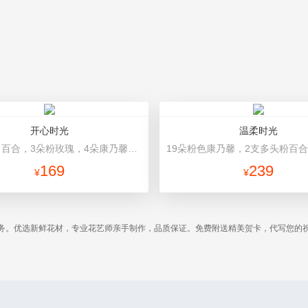
开心时光
温柔时光
1支多头白百合，3朵粉玫瑰，4朵康乃馨，桔梗、满天星、绿叶混搭 粉色高档包装
169
239
¥
¥
务。优选新鲜花材，专业花艺师亲手制作，品质保证。免费附送精美贺卡，代写您的