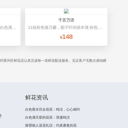
千言万语
12枝香槟玫瑰，2枝向日葵，搭配白色满天星、尤加利叶 浅绿色韩式包装
11枝粉色康乃馨，栀子叶间插丰满 粉色卷边纸（平面纸替代）圆形包装，粉色蝴蝶结束扎
148
¥
黄冈黄州区鲜花店认真完成每一束鲜花配送服务。见证客户无数次感动瞬
鲜花资讯
白色香水百合花语：纯洁，心心相印
还
白色满天星的花语：浪漫纯洁
探望病人送花礼仪：代表康复的花