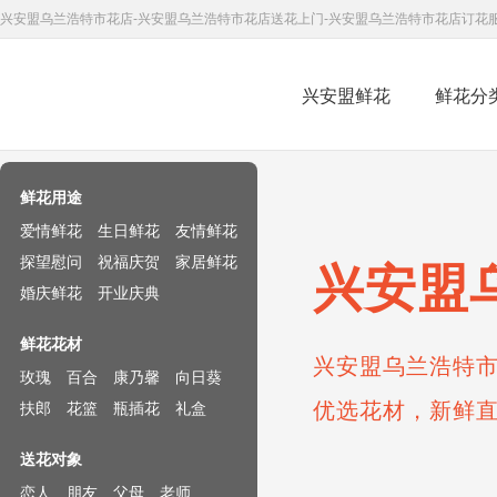
兴安盟乌兰浩特市花店-兴安盟乌兰浩特市花店送花上门-兴安盟乌兰浩特市花店订花
兴安盟鲜花
鲜花分
鲜花速递网
鲜花用途
爱情鲜花
生日鲜花
友情鲜花
探望慰问
祝福庆贺
家居鲜花
兴安盟
婚庆鲜花
开业庆典
鲜花花材
兴安盟乌兰浩特市
玫瑰
百合
康乃馨
向日葵
优选花材，新鲜
扶郎
花篮
瓶插花
礼盒
送花对象
恋人
朋友
父母
老师