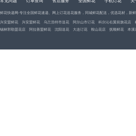
常见问题
订单查询
售后服务
全国鲜花
手机订花
关
鲜花快递网-专注全国鲜花速递、网上订花送花服务，同城鲜花配送，优选花材，新
兴安盟鲜花
兴安盟鲜花
乌兰浩特市送花
阿尔山市订花
科尔沁右翼前旗花店
锡林郭勒盟花店
阿拉善盟鲜花
沈阳送花
大连订花
鞍山花店
抚顺鲜花
本溪