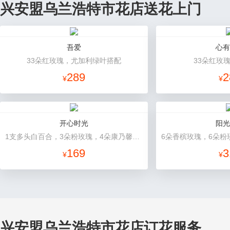
兴安盟乌兰浩特市花店送花上门
吾爱
心有
33朵红玫瑰，尤加利绿叶搭配
33朵红玫
289
2
¥
¥
开心时光
阳光
1支多头白百合，3朵粉玫瑰，4朵康乃馨，桔梗、满天星、绿叶混搭
169
3
¥
¥
兴安盟乌兰浩特市花店订花服务