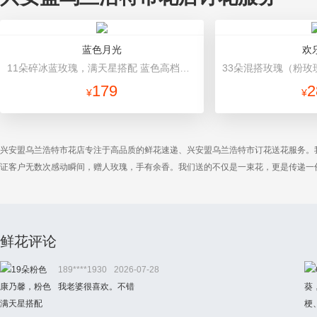
蓝色月光
欢
11朵碎冰蓝玫瑰，满天星搭配 蓝色高档包装
179
2
¥
¥
兴安盟乌兰浩特市花店专注于高品质的鲜花速递、兴安盟乌兰浩特市订花送花服务。
证客户无数次感动瞬间，赠人玫瑰，手有余香。我们送的不仅是一束花，更是传递一
鲜花评论
189****1930
2026-07-28
我老婆很喜欢。不错