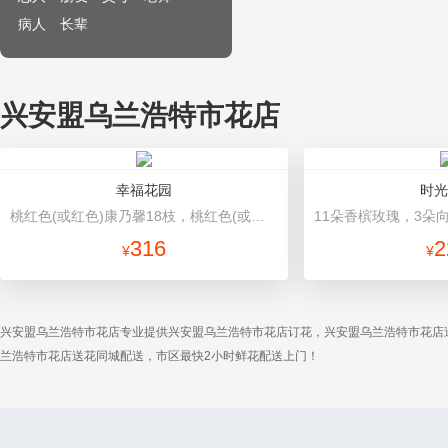
病人
长辈
兴安盟乌兰浩特市花店
幸福花园
时光
桃红色(或红色)康乃馨18枝，桃红色(或红色)玫瑰18枝，粉色康乃馨12枝，粉色多头小康乃馨9枝，点缀适量绿叶、叶上黄金等。 精美花篮 （花篮以当地实物为准）。
316
2
¥
¥
兴安盟乌兰浩特市花店专业提供兴安盟乌兰浩特市花店订花，兴安盟乌兰浩特市花店
兰浩特市花店送花同城配送，市区最快2小时鲜花配送上门！