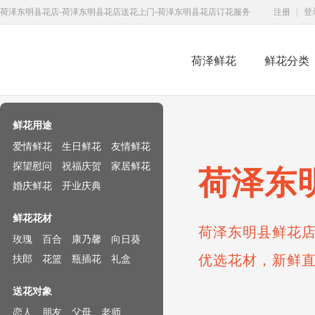
荷泽东明县花店-荷泽东明县花店送花上门-荷泽东明县花店订花服务
注册
|
登
荷泽鲜花
鲜花分类
鲜花速递网
鲜花用途
爱情鲜花
生日鲜花
友情鲜花
探望慰问
祝福庆贺
家居鲜花
荷泽东
婚庆鲜花
开业庆典
鲜花花材
荷泽东明县鲜花店
玫瑰
百合
康乃馨
向日葵
优选花材，新鲜
扶郎
花篮
瓶插花
礼盒
送花对象
恋人
朋友
父母
老师