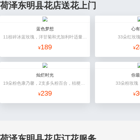
荷泽东明县花店送花上门
蓝色梦想
心有
11枝碎冰蓝玫瑰，洋甘菊和尤加利叶适量搭配
33朵红玫
189
2
¥
¥
灿烂时光
你最
19朵粉色康乃馨，2支多头粉百合，桔梗、黄莺搭配
33朵粉玫瑰
239
3
¥
¥
荷泽东明县花店订花服务