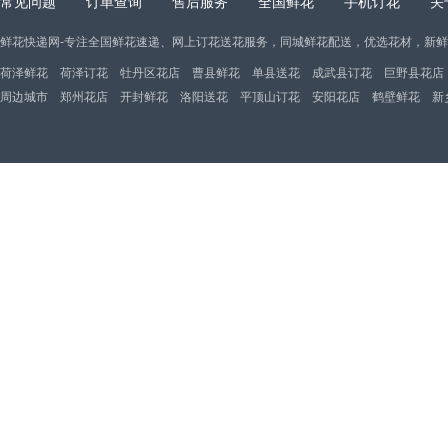
常见问题
订单查询
售后服务
全国鲜花
手机订花
关
鲜花快递网-专注全国鲜花速递、网上订花送花服务，同城鲜花配送，优选花材，新
荷泽鲜花
荷泽订花
牡丹区花店
曹县鲜花
单县送花
成武县订花
巨野县花店
周边城市
郑州花店
开封鲜花
洛阳送花
平顶山订花
安阳花店
鹤壁鲜花
新