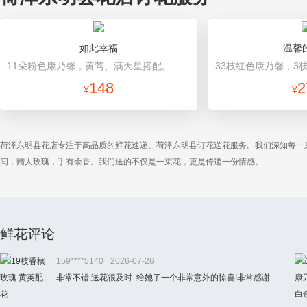
如此幸福
温馨
11朵粉色康乃馨，黄莺、满天星搭配。 草绿色棉纸内包装，外层橘红色手揉纸包裹，浅色丝带花结。
148
2
¥
¥
荷泽东明县花店专注于高品质的鲜花速递、荷泽东明县订花送花服务。我们深知每一
间，赠人玫瑰，手有余香。我们送的不仅是一束花，更是传递一份情感。
鲜花评论
159****5140
2026-07-26
非常不错,送花很及时. 给她了一个非常意外的惊喜!非常感谢