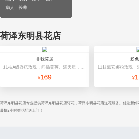
病人
长辈
荷泽东明县花店
非我莫属
粉色
11枝A级香槟玫瑰，间插黄英、满天星，另加2只可爱小熊公仔（小熊以实物为准）。 咖啡色手揉纸尖角圆形包装，深咖色法式蝴蝶结。
169
1
¥
¥
荷泽东明县花店专业提供荷泽东明县花店订花，荷泽东明县花店送花服务。优选新鲜
最快2小时鲜花配送上门！