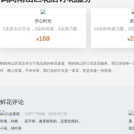
开心时光
牵
1支多头白百合，3朵粉玫瑰，4朵康乃馨，桔梗、满天星、绿叶混搭 粉色高档包装
169
2
¥
¥
鹤岗南山区花店专注于高品质的鲜花速递、鹤岗南山区订花送花服务。我们深知每一
间，赠人玫瑰，手有余香。我们送的不仅是一束花，更是传递一份情感。
鲜花评论
139****0906
2026-07-25
还不错，速度挺快的，态度也很好。