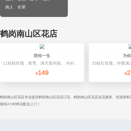
病人
长辈
鹤岗南山区花店
陪你一生
为你
11枝粉玫瑰，黄莺、满天星间插。 内衬白色网纱，外层粉色瓦楞纸包装，白色硬纱网，粉色蝴蝶结束扎。
149
2
¥
¥
鹤岗南山区花店专业提供鹤岗南山区花店订花，鹤岗南山区花店送花服务。优选新鲜
最快2小时鲜花配送上门！