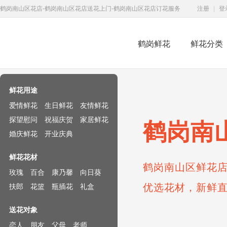
鹤岗南山区花店-鹤岗南山区花店送花上门-鹤岗南山区花店订花服务
注册
|
登
鹤岗鲜花
鲜花分类
鲜花速递网
鲜花用途
爱情鲜花
生日鲜花
友情鲜花
探望慰问
祝福庆贺
家居鲜花
鹤岗南
婚庆鲜花
开业庆典
鲜花花材
鹤岗南山区鲜花店
玫瑰
百合
康乃馨
向日葵
优选花材，新鲜
扶郎
花篮
瓶插花
礼盒
送花对象
恋人
朋友
父母
老师