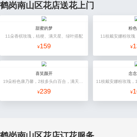
鹤岗南山区花店送花上门
甜蜜的梦
粉色
11朵香槟玫瑰，桔梗、满天星、绿叶搭配
11枝戴安娜粉玫瑰
159
1
¥
¥
喜笑颜开
念念
19朵粉色康乃馨，2枝多头白百合，满天星、绿叶搭配
239
1
¥
¥
鹤岗南山区花店订花服务