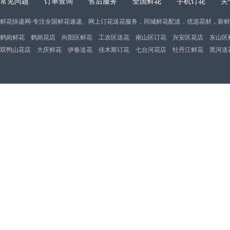
常见问题
订单查询
售后服务
全国鲜花
手机订花
关
鲜花快递网-专注全国鲜花速递、网上订花送花服务，同城鲜花配送，优选花材，新
鹤岗鲜花
鹤岗花店
向阳区鲜花
工农区送花
南山区订花
兴安区花店
东山区
双鸭山花店
大庆鲜花
伊春送花
佳木斯订花
七台河花店
牡丹江鲜花
黑河送