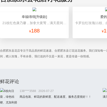
幸福绵绵[升级款]
爱的
21枝红色康乃馨，加拿大黄莺，满天星间插丰满 粉色卷边纸（平面纸替代）圆形包装，粉色蝴蝶结束扎
188
1
¥
¥
合肥肥东县花店专注于高品质的鲜花速递、合肥肥东县订花送花服务。我们深知每一
间，赠人玫瑰，手有余香。我们送的不仅是一束花，更是传递一份情感。
鲜花评论
138****3588
2026-07-27
商品包装、鲜花的新鲜度、配送速度、服务态度很好！！