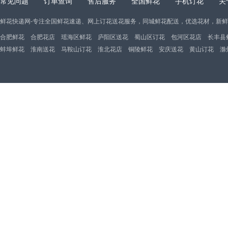
常见问题
订单查询
售后服务
全国鲜花
手机订花
关
鲜花快递网-专注全国鲜花速递、网上订花送花服务，同城鲜花配送，优选花材，新
合肥鲜花
合肥花店
瑶海区鲜花
庐阳区送花
蜀山区订花
包河区花店
长丰县
蚌埠鲜花
淮南送花
马鞍山订花
淮北花店
铜陵鲜花
安庆送花
黄山订花
滁