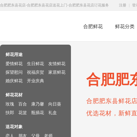
合肥肥东县花店-合肥肥东县花店送花上门-合肥肥东县花店订花服务
注册
|
登
合肥鲜花
鲜花分类
鲜花速递网
鲜花用途
爱情鲜花
生日鲜花
友情鲜花
探望慰问
祝福庆贺
家居鲜花
合肥肥
婚庆鲜花
开业庆典
鲜花花材
合肥肥东县鲜花店
玫瑰
百合
康乃馨
向日葵
优选花材，新鲜
扶郎
花篮
瓶插花
礼盒
送花对象
恋人
朋友
父母
老师