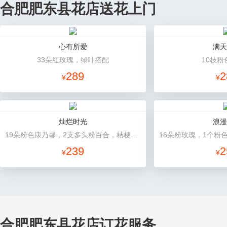
合肥肥东县花店送花上门
心有所爱
满天
33朵红玫瑰，绿叶搭配
10枝粉
289
2
¥
¥
灿烂时光
浪漫
19朵粉色康乃馨，2支多头粉百合，桔梗、黄莺搭配
239
2
¥
¥
合肥肥东县花店订花服务