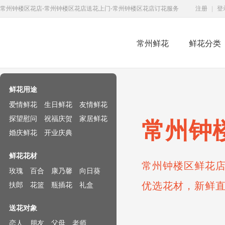
常州钟楼区花店-常州钟楼区花店送花上门-常州钟楼区花店订花服务
注册
|
登
常州鲜花
鲜花分类
鲜花速递网
鲜花用途
爱情鲜花
生日鲜花
友情鲜花
探望慰问
祝福庆贺
家居鲜花
常州钟
婚庆鲜花
开业庆典
鲜花花材
常州钟楼区鲜花店
玫瑰
百合
康乃馨
向日葵
优选花材，新鲜
扶郎
花篮
瓶插花
礼盒
送花对象
恋人
朋友
父母
老师