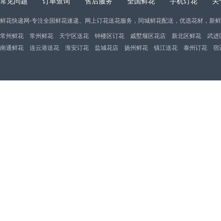
常见问题
订单查询
售后服务
全国鲜花
手机订花
关
鲜花快递网-专注全国鲜花速递、网上订花送花服务，同城鲜花配送，优选花材，新
常州鲜花
常州鲜花
天宁区送花
钟楼区订花
戚墅堰区花店
新北区鲜花
武进
南通鲜花
连云港送花
淮安订花
盐城花店
扬州鲜花
镇江送花
泰州订花
宿