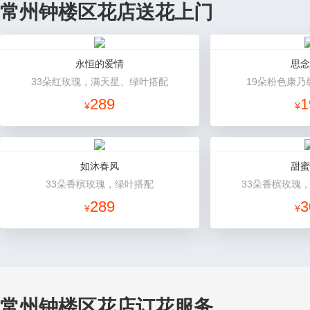
常州钟楼区花店送花上门
永恒的爱情
思念
33朵红玫瑰，满天星、绿叶搭配
19朵粉色康乃
289
1
¥
¥
如沐春风
甜蜜
33朵香槟玫瑰，绿叶搭配
33朵香槟玫瑰
289
3
¥
¥
常州钟楼区花店订花服务