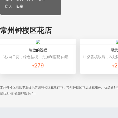
病人
长辈
常州钟楼区花店
绽放的祝福
馨意
6枝向日葵，绿色桔梗、尤加利搭配 内层白色雾面纸，外层牛皮纸，深色丝带
279
2
¥
¥
常州钟楼区花店专业提供常州钟楼区花店订花，常州钟楼区花店送花服务。优选新鲜
最快2小时鲜花配送上门！