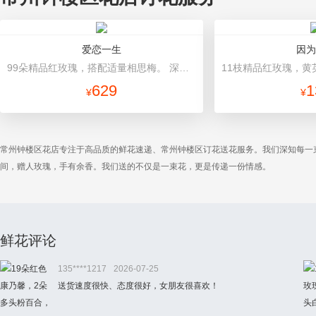
爱恋一生
因为
99朵精品红玫瑰，搭配适量相思梅。 深蓝色硬纸包装，精美红色缎带蝴蝶结束扎。
629
1
¥
¥
常州钟楼区花店专注于高品质的鲜花速递、常州钟楼区订花送花服务。我们深知每一
间，赠人玫瑰，手有余香。我们送的不仅是一束花，更是传递一份情感。
鲜花评论
135****1217
2026-07-25
送货速度很快、态度很好，女朋友很喜欢！