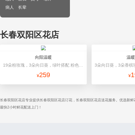
病人
长辈
长春双阳区花店
向阳温暖
温暖
19朵粉玫瑰，3朵向日葵，绿叶搭配 粉色高档包装
259
1
¥
¥
长春双阳区花店专业提供长春双阳区花店订花，长春双阳区花店送花服务。优选新鲜
最快2小时鲜花配送上门！