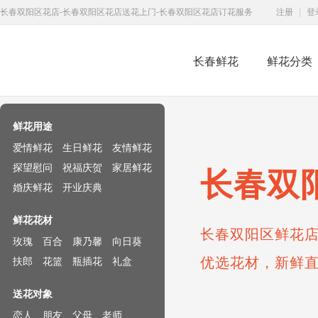
长春双阳区花店-长春双阳区花店送花上门-长春双阳区花店订花服务
注册
|
登
长春鲜花
鲜花分类
鲜花速递网
鲜花用途
爱情鲜花
生日鲜花
友情鲜花
探望慰问
祝福庆贺
家居鲜花
长春双
婚庆鲜花
开业庆典
鲜花花材
长春双阳区鲜花店
玫瑰
百合
康乃馨
向日葵
优选花材，新鲜
扶郎
花篮
瓶插花
礼盒
送花对象
恋人
朋友
父母
老师