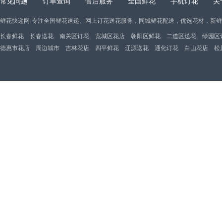
常见问题
订单查询
售后服务
全国鲜花
手机订花
关
鲜花快递网-专注全国鲜花速递、网上订花送花服务，同城鲜花配送，优选花材，新
长春鲜花
长春送花
南关区订花
宽城区花店
朝阳区鲜花
二道区送花
绿园区
德惠市花店
周边城市
吉林花店
四平鲜花
辽源送花
通化订花
白山花店
松