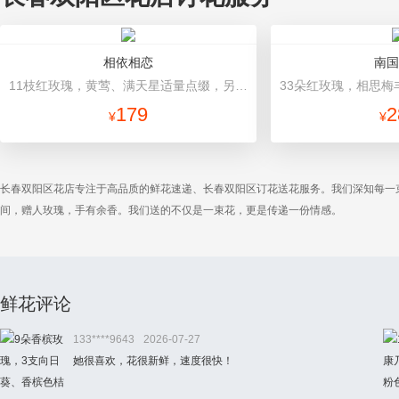
相依相恋
南国
11枝红玫瑰，黄莺、满天星适量点缀，另加2只可爱小熊公仔。(小熊以实物为准) 内衬紫色绵纸，外用粉色卷边纸（平面纸替代）圆形包装。
179
2
¥
¥
长春双阳区花店专注于高品质的鲜花速递、长春双阳区订花送花服务。我们深知每一
间，赠人玫瑰，手有余香。我们送的不仅是一束花，更是传递一份情感。
鲜花评论
133****9643
2026-07-27
她很喜欢，花很新鲜，速度很快！