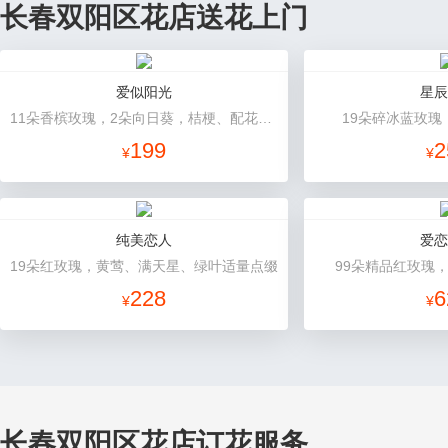
长春双阳区花店送花上门
爱似阳光
星辰
11朵香槟玫瑰，2朵向日葵，桔梗、配花、绿叶搭配
19朵碎冰蓝玫瑰
199
2
¥
¥
纯美恋人
爱恋
19朵红玫瑰，黄莺、满天星、绿叶适量点缀
99朵精品红玫瑰
228
6
¥
¥
长春双阳区花店订花服务