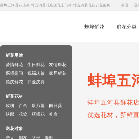
蚌埠五河县花店-蚌埠五河县花店送花上门-蚌埠五河县花店订花服务
注册
|
登
蚌埠鲜花
鲜花分类
鲜花速递网
鲜花用途
爱情鲜花
生日鲜花
友情鲜花
探望慰问
祝福庆贺
家居鲜花
蚌埠五
婚庆鲜花
开业庆典
鲜花花材
蚌埠五河县鲜花店
玫瑰
百合
康乃馨
向日葵
优选花材，新鲜
扶郎
花篮
瓶插花
礼盒
送花对象
恋人
朋友
父母
老师