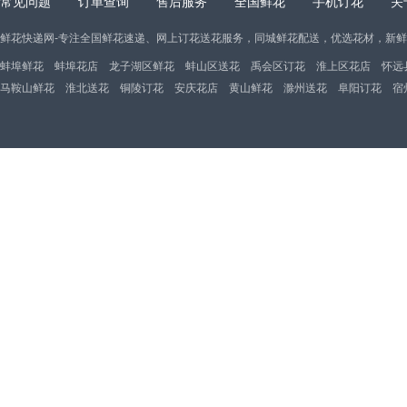
常见问题
订单查询
售后服务
全国鲜花
手机订花
关
鲜花快递网-专注全国鲜花速递、网上订花送花服务，同城鲜花配送，优选花材，新
蚌埠鲜花
蚌埠花店
龙子湖区鲜花
蚌山区送花
禹会区订花
淮上区花店
怀远
马鞍山鲜花
淮北送花
铜陵订花
安庆花店
黄山鲜花
滁州送花
阜阳订花
宿