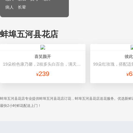
病人
长辈
蚌埠五河县花店
喜笑颜开
彼此
19朵粉色康乃馨，2枝多头白百合，满天星、绿叶搭配 粉色高档包装
239
6
¥
¥
蚌埠五河县花店专业提供蚌埠五河县花店订花，蚌埠五河县花店送花服务。优选新鲜
最快2小时鲜花配送上门！