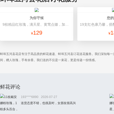
为你守候
您的
9枝精品红玫瑰，满天星、黄莺点缀，加可爱小熊1只。(小熊以实物为准) 红色瓦楞纸圆形包装，搭配红色蝴蝶结。
129
1
¥
¥
蚌埠五河县花店专注于高品质的鲜花速递、蚌埠五河县订花送花服务。我们深知每一
间，赠人玫瑰，手有余香。我们送的不仅是一束花，更是传递一份情感。
鲜花评论
193****6890
2026-07-27
送货态度不错，也很及时，女朋友很高兴