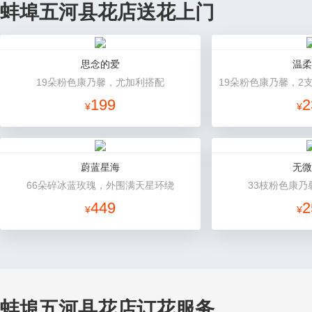
蚌埠五河县花店送花上门
思念的爱
温柔
19朵粉色康乃馨，尤加利搭配
199
2
¥
¥
蔚蓝星海
无微
66朵碎冰蓝玫瑰，外围满天星环绕
33枝粉色康乃
449
2
¥
¥
蚌埠五河县花店订花服务