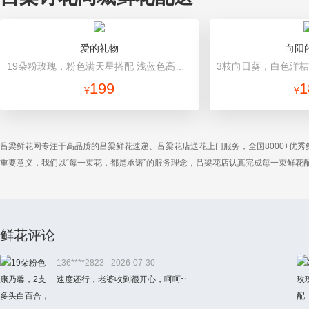
爱的礼物
向阳
19朵粉玫瑰，粉色满天星搭配 浅蓝色高档包装
199
1
¥
¥
吕梁鲜花网专注于高品质的吕梁鲜花速递、吕梁花店送花上门服务，全国8000+优
重要意义，我们以“每一束花，都是承诺”的服务理念，吕梁花店认真完成每一束鲜
鲜花评论
136****2823
2026-07-30
速度还行，老婆收到很开心，呵呵~