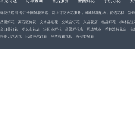
常见问题
订单查询
售后服务
全国鲜花
手机订花
关
鲜花快递网-专注全国鲜花速递、网上订花送花服务，同城鲜花配送，优选花材，新
吕梁鲜花
离石区鲜花
文水县送花
交城县订花
兴县花店
临县鲜花
柳林县送
交口县订花
孝义市花店
汾阳市鲜花
吕梁鲜花店
周边城市
呼和浩特花店
包
呼伦贝尔送花
巴彦淖尔订花
乌兰察布花店
兴安盟鲜花