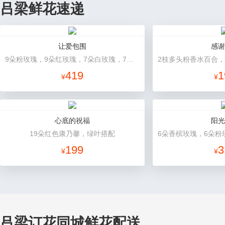
吕梁鲜花速递
让爱包围
感谢
9朵粉玫瑰，9朵红玫瑰，7朵白玫瑰，7朵蓝玫瑰，7朵香槟玫瑰，满天星和绿草丰满外围，随机赠送两只公仔
419
1
¥
¥
心底的祝福
阳光
19朵红色康乃馨，绿叶搭配
199
3
¥
¥
吕梁订花同城鲜花配送