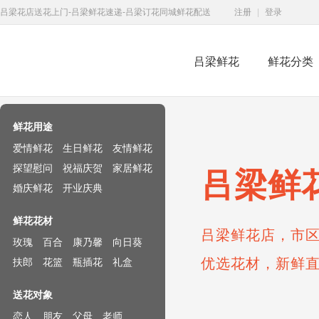
吕梁花店送花上门-吕梁鲜花速递-吕梁订花同城鲜花配送
注册
|
登录
吕梁鲜花
鲜花分类
鲜花速递网
鲜花用途
爱情鲜花
生日鲜花
友情鲜花
探望慰问
祝福庆贺
家居鲜花
吕梁鲜
婚庆鲜花
开业庆典
鲜花花材
吕梁鲜花店，市区
玫瑰
百合
康乃馨
向日葵
优选花材，新鲜
扶郎
花篮
瓶插花
礼盒
送花对象
恋人
朋友
父母
老师