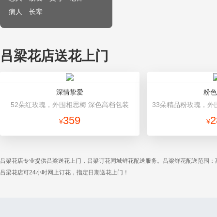
病人
长辈
吕梁花店送花上门
深情挚爱
粉色
52朵红玫瑰，外围相思梅 深色高档包装
359
2
¥
¥
吕梁花店专业提供吕梁送花上门，吕梁订花同城鲜花配送服务。吕梁鲜花配送范围：
吕梁花店可24小时网上订花，指定日期送花上门！